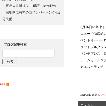
・東急大井町線/大井町駅 徒歩12分
・敷地内に有料のコインパーキング6台
分完備
6月16日の島
ニューで徹底的に「
ベントオーバーロ
ブログ記事検索
ラットプルダウン
ベンチプレス 35
アームカール＆プ
カエルクランチ 
RSS
2021/06/17 10:06 |
パー
コメント