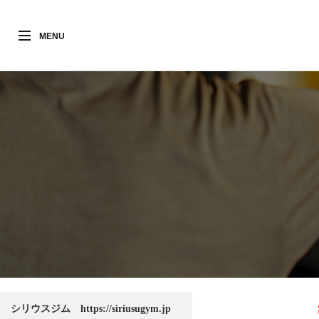
MENU
シリウスジム https://siriusugym.jp