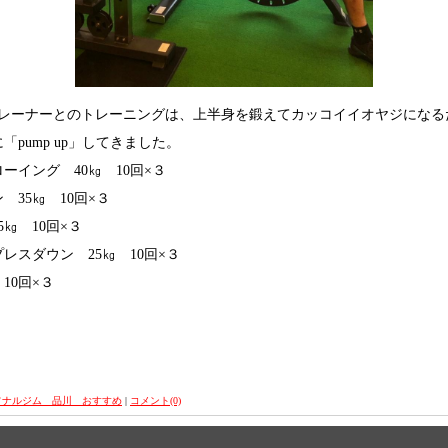
津トレーナーとのトレーニングは、上半身を鍛えてカッコイイオヤジにな
pump up」してきました。
ーイング 40㎏ 10回×３
 35㎏ 10回×３
㎏ 10回×３
レスダウン 25㎏ 10回×３
10回×３
ソナルジム 品川 おすすめ
|
コメント(0)