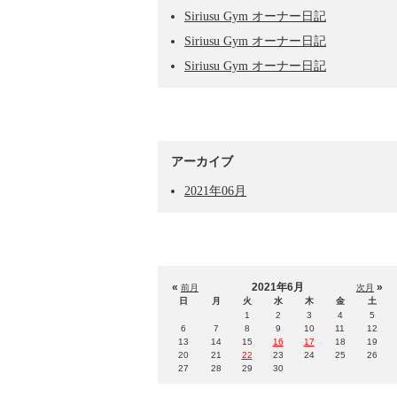
Siriusu Gym オーナー日記
Siriusu Gym オーナー日記
Siriusu Gym オーナー日記
アーカイブ
2021年06月
«
2021年6月
»
前月
次月
日
月
火
水
木
金
土
1
2
3
4
5
6
7
8
9
10
11
12
13
14
15
16
17
18
19
20
21
22
23
24
25
26
27
28
29
30