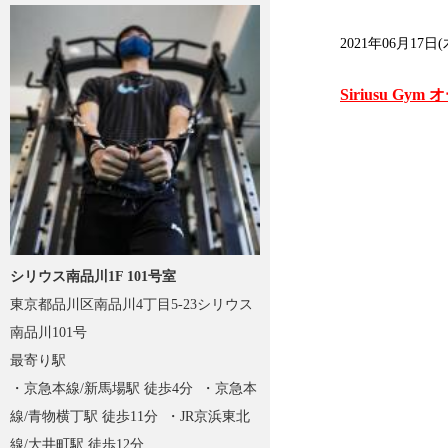
2021年06月17日(
Siriusu Gy
シリウス南品川1F 101号室
東京都品川区南品川4丁目5-23シリウス
南品川101号
最寄り駅
・京急本線/新馬場駅 徒歩4分 ・京急本
線/青物横丁駅 徒歩11分 ・JR京浜東北
線/大井町駅 徒歩12分